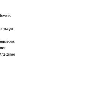
 tevens
e vragen
efensiepas
voor
 te zijner