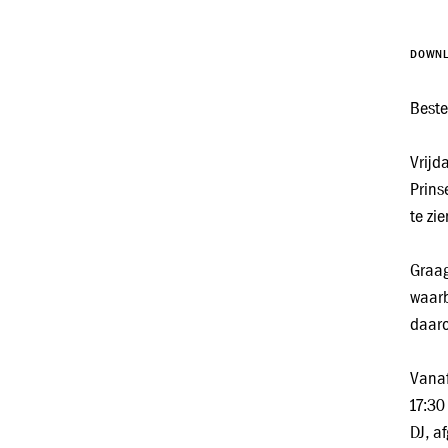
DOWN
Beste
Vrijd
Prins
te zi
Graag
waarb
daaro
Vanaf
17:30
DJ, a