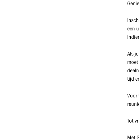
Genie
Insch
een u
Indie
Als j
moet 
deeln
tijd 
Voor 
reuni
Tot v
Met G