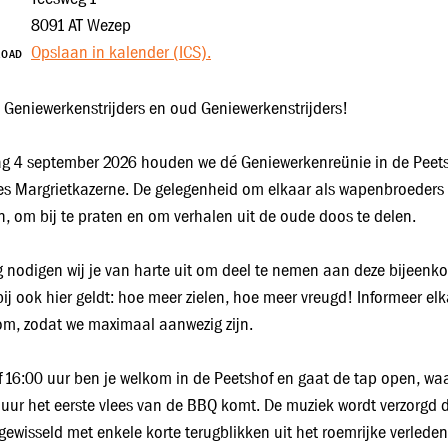
8091 AT Wezep
Opslaan in kalender (ICS).
LOAD
 Geniewerkenstrijders en oud Geniewerkenstrijders!
ag 4 september 2026 houden we dé Geniewerkenreünie in de Peet
es Margrietkazerne. De gelegenheid om elkaar als wapenbroeders
en, om bij te praten en om verhalen uit de oude doos te delen.
 nodigen wij je van harte uit om deel te nemen aan deze bijeenk
ij ook hier geldt: hoe meer zielen, hoe meer vreugd! Informeer el
m, zodat we maximaal aanwezig zijn.
 16:00 uur ben je welkom in de Peetshof en gaat de tap open, waa
 uur het eerste vlees van de BBQ komt. De muziek wordt verzorgd 
fgewisseld met enkele korte terugblikken uit het roemrijke verlede