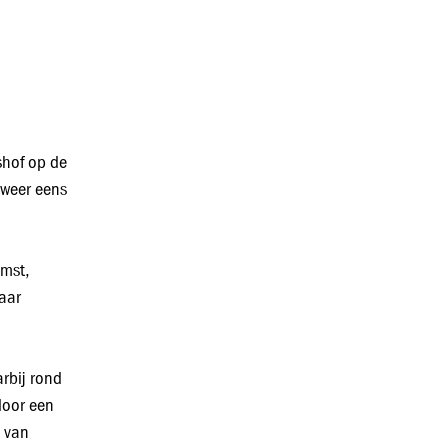
shof op de
 weer eens
omst,
kaar
rbij rond
door een
n van