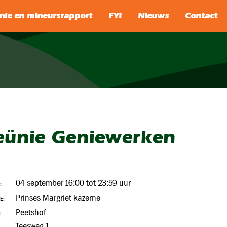
SEARCH
eünie Geniewerken
04 september 16:00 tot 23:59 uur
:
Prinses Margriet kazerne
E:
Peetshof
:
Teesweg 1