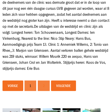
de deelnemers van de clinic was dermate groot dat er in de loop van
dit jaar nog een één daagse cursus GVB gegeven zal worden, waar al 8
leden zich voor hebben opgegeven, zodat het aantal deelnemers aan
de wedstrijd nog groter kan zijn. Heeft u interesse neemt u dan contact
op met de secretaris.De uitslagen van de wedstrijd en clinic zijn als
volgt: Longest heren: Ton Schouwenaars, Longest Dames: Ien
Vinkenburg, Nearest to the line: Nico Stip Neary: Hans Bus,
Aanmoedigings prijs Team 13. Clinic 1: Annemiek Willems, 2: Tonio van
Rhee,,3: Marjon van Griensven. Aantal verloren ballen gehele wedstrijd
was 219 stuks, winnaar: Willem Mourik 220 ex aequo, Hans van
Griensven, Johan Crol en Jan Wolterink. Stijlprijs heren: Koos de Vos,
stijlprijs dames: Erie Bus
VORIGE
1
2
VOLGENDE