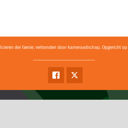
ficieren der Genie; verbonden door kameraadschap. Opgericht op
Facebook
Twitter