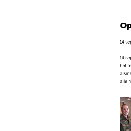
Op
14 se
14 se
het t
alsme
alle 