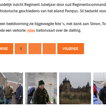
uidelijk inzicht Regiment Jubeljaar door oud Regimentscommandan
 historische geschiedenis van het eiland Pampus. Sil bedankt voor
een beeldvorming zie bijgevoegde foto's, met dank aan Simon, T
video
de een verkorte
ballonvaart over de stelling.
ORIGE
1
2
3
VOLGENDE