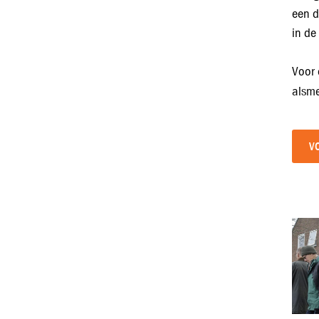
een d
in de
Voor 
alsme
V