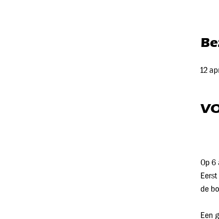
Be
12 ap
VO
Op 6 
Eerst
de bo
Een g