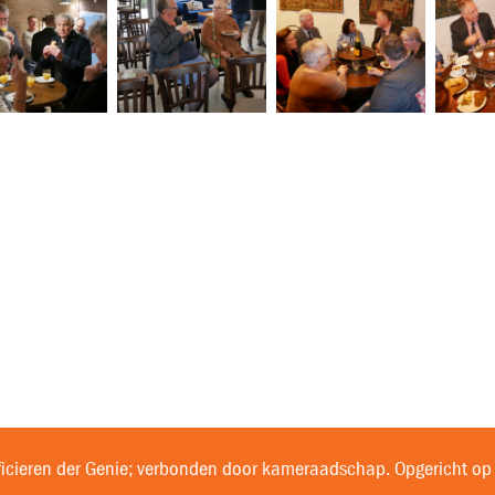
ficieren der Genie; verbonden door kameraadschap. Opgericht op